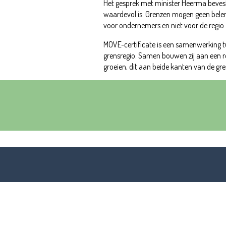
Het gesprek met minister Heerma beve
waardevol is. Grenzen mogen geen belemm
voor ondernemers en niet voor de regio 
MOVE-certificate is een samenwerking 
grensregio. Samen bouwen zij aan een re
groeien, dit aan beide kanten van de gre
Meer weten ov
Neem gerust contact met ons op of