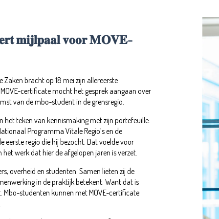
𝐞𝐫𝐭 𝐦𝐢𝐣𝐥𝐩𝐚𝐚𝐥 𝐯𝐨𝐨𝐫 𝐌𝐎𝐕𝐄-
 Zaken bracht op 18 mei zijn allereerste
. MOVE-certificate mocht het gesprek aangaan over
omst van de mbo-student in de grensregio.
 het teken van kennismaking met zijn portefeuille:
Nationaal Programma Vitale Regio’s en de
 eerste regio die hij bezocht. Dat voelde voor
het werk dat hier de afgelopen jaren is verzet.
s, overheid en studenten. Samen lieten zij de
menwerking in de praktijk betekent. Want dat is
at. Mbo-studenten kunnen met MOVE-certificate
.