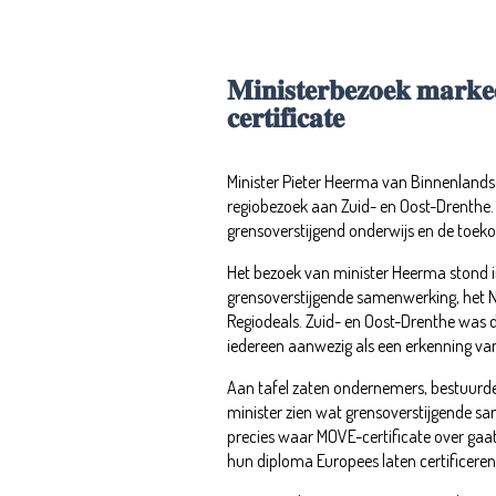
𝐌𝐢𝐧𝐢𝐬𝐭𝐞𝐫𝐛𝐞𝐳𝐨𝐞𝐤 𝐦𝐚𝐫𝐤
𝐜𝐞𝐫𝐭𝐢𝐟𝐢𝐜𝐚𝐭𝐞
Minister Pieter Heerma van Binnenlandse
regiobezoek aan Zuid- en Oost-Drenthe
grensoverstijgend onderwijs en de toek
Het bezoek van minister Heerma stond in
grensoverstijgende samenwerking, het 
Regiodeals. Zuid- en Oost-Drenthe was de
iedereen aanwezig als een erkenning van 
Aan tafel zaten ondernemers, bestuurder
minister zien wat grensoverstijgende sa
precies waar MOVE-certificate over ga
hun diploma Europees laten certificeren